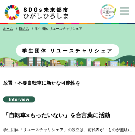
ホーム
取組
み
学生団体
リユースチャリシェア
学生団体
リユースチャリシェア
放置
・
不要
自転車
に
新
たな
可能性
を
Interview
「
自転車
×もったいない」を
合言葉
に
活動
学生
団体
「リユースチャリシェア」の
設立
は、
前代表
が「ものが
無駄
に