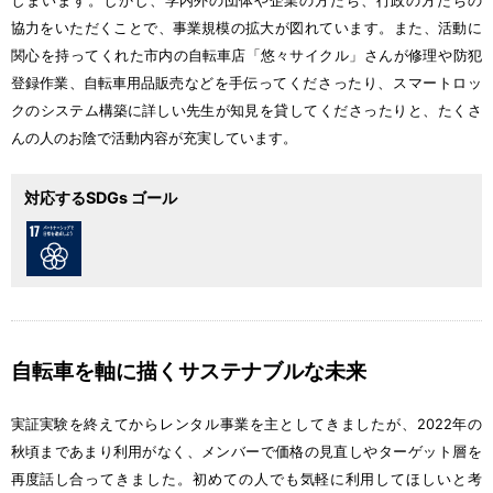
しまいます。しかし、
学内外
の
団体
や
企業
の
方
たち、
行政
の
方
たちの
協力
をいただくことで、
事業
規模
の
拡大
が
図
れています。また、
活動
に
関心
を
持
ってくれた
市内
の
自転車店
「
悠々
サイクル」さんが
修理
や
防犯
登録
作業
、
自転車
用品
販売
などを
手伝
ってくださったり、スマートロッ
クのシステム
構築
に
詳
しい
先生
が
知見
を
貸
してくださったりと、たくさ
んの
人
のお
陰
で
活動
内容
が
充実
しています。
対応するSDGs ゴール
自転車
を
軸
に
描
くサステナブルな
未来
実証
実験
を
終
えてからレンタル
事業
を
主
としてきましたが、2022
年
の
秋頃
まであまり
利
用
がなく、メンバーで
価格
の
見直
しやターゲット
層
を
再度
話
し
合
ってきました。
初
めての
人
でも
気軽
に
利用
してほしいと
考