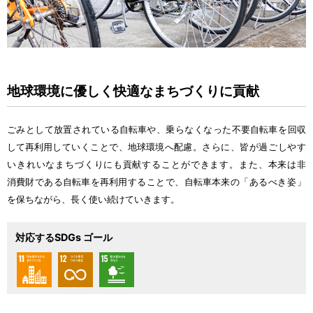
地球
環境
に
優
しく
快適
なまちづくりに
貢献
ごみとして
放置
されている
自転車
や、
乗
らなくなった
不要
自転車
を
回収
して
再
利用
していくことで、
地球
環境
へ
配慮
。さらに、
皆
が
過
ごしやす
いきれいなまちづくりにも
貢献
することができます。また、
本来
は
非
消費財
である
自転車
を
再
利用
することで、
自転車
本来
の「あるべき
姿
」
を
保
ちながら、
長
く
使
い
続
けていきます。
対応するSDGs ゴール