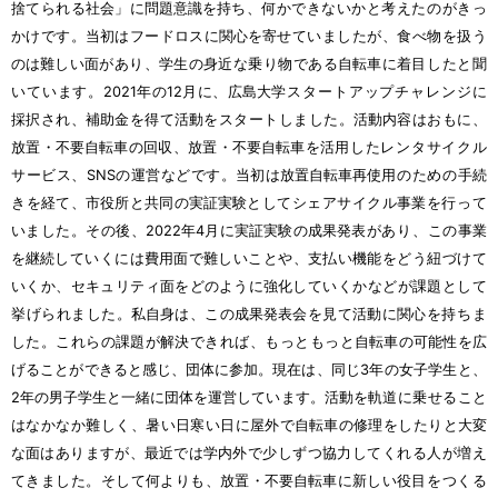
捨
てられる
社会
」に
問題
意識
を
持
ち、
何
かできないかと
考
えたのがきっ
かけです。
当初
はフードロスに
関心
を
寄
せていましたが、
食
べ
物
を
扱
う
のは
難
しい
面
があり、
学生
の
身近
な
乗
り
物
である
自転車
に
着目
したと
聞
いています。2021
年
の12
月
に、
広島大学
スタートアップチャレンジに
採択
され、
補助金
を
得
て
活動
をスタートしました。
活動
内容
はおもに、
放置
・
不要
自転車
の
回収
、
放置
・
不要
自転車
を
活用
したレンタサイクル
サービス、SNSの
運営
などです。
当初
は
放置
自転車
再
使用
のための
手続
きを
経
て、
市役所
と
共同
の
実証
実験
としてシェアサイクル
事業
を
行
って
いました。その
後
、2022
年
4
月
に
実証
実験
の
成果
発表
があり、この
事業
を
継続
していくには
費用面
で
難
しいことや、
支払
い
機能
をどう
紐
づけて
いくか、セキュリティ
面
をどのように
強化
していくかなどが
課題
として
挙
げられました。
私
自身
は、この
成果
発表会
を
見
て
活動
に
関心
を
持
ちま
した。これらの
課題
が
解決
できれば、もっともっと
自転車
の
可能性
を
広
げることができると
感
じ、
団体
に
参加
。
現在
は、
同
じ3
年
の
女子
学生
と、
2
年
の
男子
学生
と
一緒
に
団体
を
運営
しています。
活動
を
軌道
に
乗
せること
はなかなか
難
しく、
暑
い
日
寒
い
日
に
屋外
で
自転車
の
修理
をしたりと
大変
な
面
はありますが、
最近
では
学内外
で
少
しずつ
協力
してくれる
人
が
増
え
てきました。そして
何
よりも、
放置
・
不要
自転車
に
新
しい
役目
をつくる