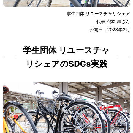
学生団体
リユースチャリシェア
代表
瀧本
颯
さん
公開日
：2023
年
3
月
学生団体
リユースチャ
リシェアのSDGs
実践