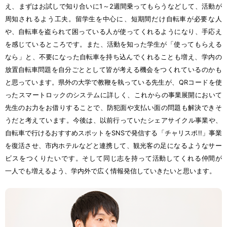
え、まずはお
試
しで
知
り
合
いに1～2
週間
乗
ってもらうなどして、
活動
が
周知
されるよう
工夫
。
留学生
を
中心
に、
短期間
だけ
自転車
が
必要
な
人
や、
自転車
を
盗
られて
困
っている
人
が
使
ってくれるようになり、
手応
え
を
感
じているところです。また、
活動
を
知
った
学生
が「
使
ってもらえる
なら」と、
不要
になった
自転車
を
持
ち
込
んでくれることも
増
え、
学内
の
放置
自転車
問題
を
自分
ごととして
皆
が
考
える
機会
をつくれているのかも
と
思
っています。
県外
の
大学
で
教鞭
を
執
っている
先生
が、QRコードを
使
ったスマートロックのシステムに
詳
しく、これからの
事業
展開
において
先生
のお
力
をお
借
りすることで、
防犯面
や
支払
い
面
の
問題
も
解決
できそ
うだと
考
えています。
今後
は、
以前
行
っていたシェアサイクル
事業
や、
自転車
で
行
けるおすすめスポットをSNSで
発信
する「チャリスポ!!」
事業
を
復活
させ、
市内
ホテルなどと
連携
して、
観光
客
の
足
になるようなサー
ビスをつくりたいです。そして
同
じ
志
を
持
って
活動
してくれる
仲間
が
一人
でも
増
えるよう、
学内外
で
広
く
情報
発信
していきたいと
思
います。