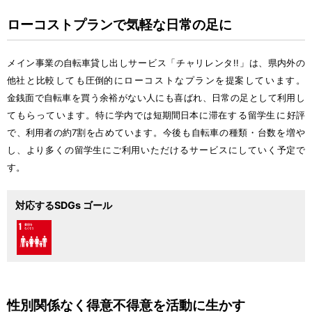
ローコストプランで
気軽
な
日常
の
足
に
メイン
事業
の
自転車
貸
し
出
しサービス「チャリレンタ!!」は、
県内外
の
他社
と
比較
しても
圧倒的
にローコストなプランを
提案
しています。
金銭面
で
自転車
を
買
う
余裕
がない
人
にも
喜
ばれ、
日常
の
足
として
利用
し
てもらっています。
特
に
学内
では
短期間
日本
に
滞在
する
留学生
に
好評
で、
利用者
の
約
7
割
を
占
めています。
今後
も
自転車
の
種類
・
台数
を
増
や
し、より
多
くの
留学生
にご
利用
いただけるサービスにしていく
予定
で
す。
対応するSDGs ゴール
性別
関係
なく
得意
不得意
を
活動
に
生
かす