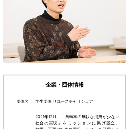
企業・団体情報
団体名
学生団体
リユースチャリシェア
2021
年
12
月
、「
自転車
の
無駄
な
消費
が
少
ない
社会
の
実現
」をミッションに
掲
げ
設立
。