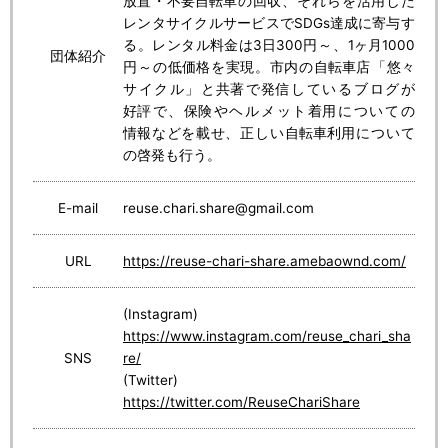
放置
・
不要
自転車
の
回収
、それらを
活用
した
レンタサイクルサービスでSDGs
達成
に
寄与
す
る。レンタル
料金
は3
日
300
円
～、1
ヶ月
1000
団体紹介
円
～の
低
価格
を
実現
。
市内
の
自転車店
「
悠々
サイクル」と
共著
で
発信
しているブログが
好評
で、
保険
やヘルメット
着用
についての
情報
などを
載
せ、
正
しい
自転車
利用
について
の
啓発
も
行
う。
E-mail
reuse.chari.share@gmail.com
URL
https://reuse-chari-share.amebaownd.com/
(Instagram)
https://www.instagram.com/reuse_chari_sha
SNS
re/
(Twitter)
https://twitter.com/ReuseChariShare