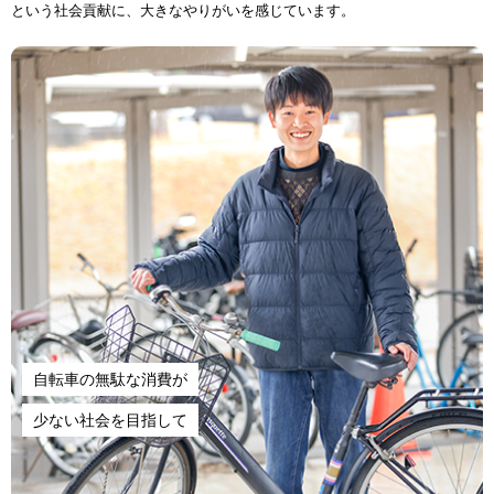
という
社会
貢献
に、
大
きなやりがいを
感
じています。
自転車
の
無駄
な
消費
が
少
ない
社会
を
目指
して