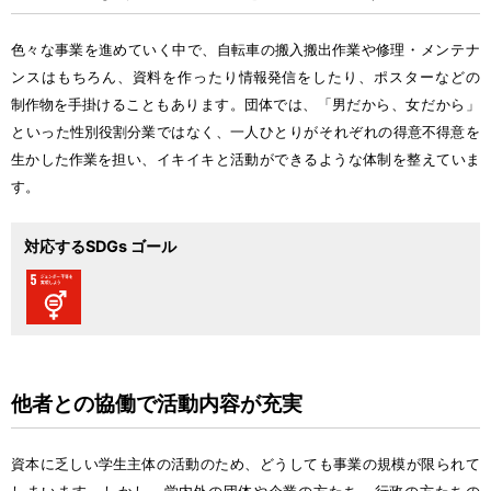
色々
な
事業
を
進
めていく
中
で、
自転車
の
搬入
搬出
作業
や
修理
・メンテナ
ンスはもちろん、
資料
を
作
ったり
情報
発信
をしたり、ポスターなどの
制作物
を
手掛
けることもあります。
団体
では、「
男
だから、
女
だから」
といった
性別
役割
分業
ではなく、
一人
ひとりがそれぞれの
得意
不得意
を
生
かした
作業
を
担
い、イキイキと
活動
ができるような
体制
を
整
えていま
す。
対応するSDGs ゴール
他者
との
協働
で
活動
内容
が
充実
資本
に
乏
しい
学生
主体
の
活動
のため、どうしても
事業
の
規模
が
限
られて