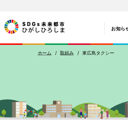
お
知
ら
ホーム
取組
み
東広島
タクシー