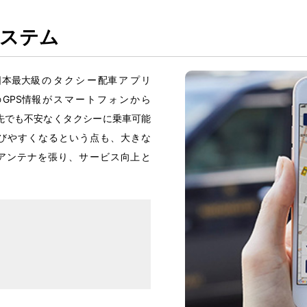
ステム
日本最大級
のタクシー
配車
アプリ
GPS
情報
がスマートフォンから
先
でも
不安
なくタクシーに
乗車可能
びやすくなるという
点
も、
大
きな
アンテナを
張
り、サービス
向上
と