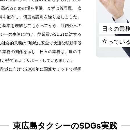
を
高
めるための
場
を
準備
。まずは
管理職
、
次
料
を
配布
し、
何度
も
説明
を
繰
り
返
しました。
う
基本
を
理解
してもらってから、
社内外
への
日々
の
業
シーの
車体
に
付
け、
従業員
がSDGsに
対
する
立
ってい
の
社会的意義
は “
地域
に
安全
で
快適
な
移動手段
の
業務
の
関係
を
示
し「
日々
の
業務
は、
世
の
中
りが
持
てるようサポートしていきました。
困削減
に
向
けて2000
年
に
国連
サミットで
採択
東広島
タクシーのSDGs
実践