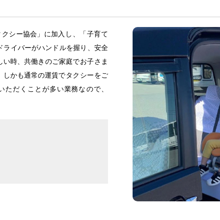
タクシー
協会
」に
加入
し、「
子育
て
ドライバーがハンドルを
握
り、
安全
しい
時
、
共働
きのご
家庭
でお
子
さま
、しかも
通常
の
運賃
でタクシーをご
いただくことが
多
い
業務
なので、