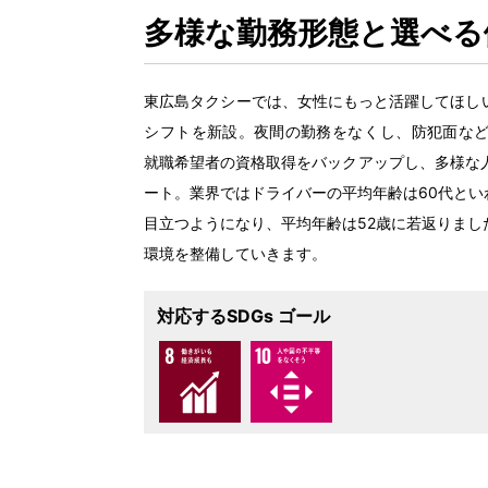
多様
な
勤務形態
と
選
べる
東広島
タクシーでは、
女性
にもっと
活躍
してほし
シフトを
新設
。
夜間
の
勤務
をなくし、
防犯面
な
就職希望者
の
資格取得
をバックアップし、
多様
な
ート。
業界
ではドライバーの
平均年齢
は60
代
とい
目立
つようになり、
平均年齢
は52
歳
に
若返
りまし
環境
を
整備
していきます。
対応するSDGs ゴール