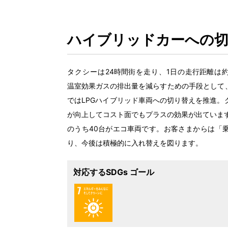
ハイブリッドカーへの
タクシーは24
時間街
を
走
り、1
日
の
走行距離
は
温室効果
ガスの
排出量
を
減
らすための
手段
として
ではLPGハイブリッド
車両
への
切
り
替
えを
推進
。
が
向上
してコスト
面
でもプラスの
効果
が
出
ていま
のうち40
台
がエコ
車両
です。お
客
さまからは「
り、
今後
は
積極的
に
入
れ
替
えを
図
ります。
対応するSDGs ゴール