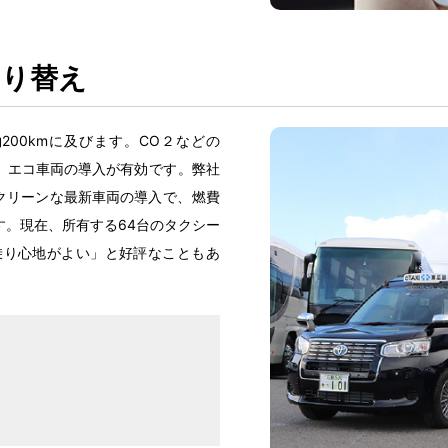
切
り
替
え
約
200kmに
及
びます。CO２などの
、エコ
車両
の
導入
が
有効
です。
弊社
クリーンな
最新車両
の
導入
で、
燃費
す。
現在
、
所有
する64
台
のタクシー
乗
り
心地
がよい」と
好評
なこともあ