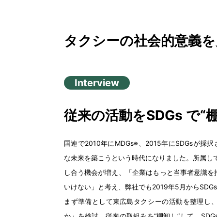
タクシーの
社会的意義
を
Interview
従来
の
活動
をSDGs で“
国連
で2010
年
にMDGs※、2015
年
にSDGsが
採択
な
未来
を
築
こうという
時代
になりました。
所属
し
し
合
う
機会
が
増
え、「
企業
はもっと
当事者意識
を
いけない」と
考
え、
弊社
でも2019
年
5
月
からSDG
まず
準備
として
東広島
タクシーの
活動
を
整理
し
か」を
検討
。
従来
の
取組
みを“
棚卸
し”して、SDG