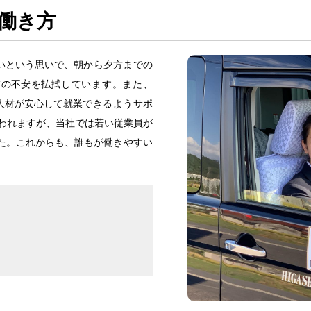
働
き
方
いという
思
いで、
朝
から
夕方
までの
どの
不安
を
払拭
しています。また、
人材
が
安心
して
就業
できるようサポ
われますが、
当社
では
若
い
従業員
が
た。これからも、
誰
もが
働
きやすい