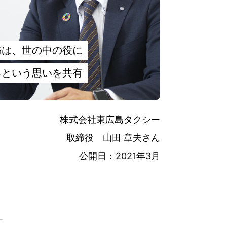
務
は、
世
の
中
の
役
に
るという
思
いを
共有
株式会社東広島
タクシー
取締役
山田
章夫
さん
公開日
：2021
年
3
月