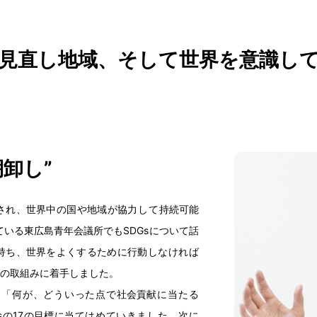
見直
し
地域
、そして
世界
を
意識
し
棚卸
し”
され、
世界中
の
国
や
地域
が
協力
して
持続可能
ている
東広島青年会議所
でもSDGsについて
話
持
ち、
世界
をよくするために
行動
しなければ
sの
取組
みに
着手
しました。
、「
何
が、どういった
点
で
社会貢献
に
当
たる
sの17の
目標
に
当
てはめていきました。
次
に