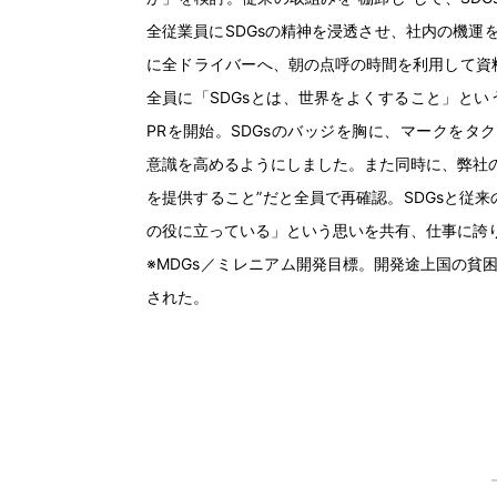
全従業員
にSDGsの
精神
を
浸透
させ、
社内
の
機運
に
全
ドライバーへ、
朝
の
点呼
の
時間
を
利用
して
資
全員
に「SDGsとは、
世界
をよくすること」とい
PRを
開始
。SDGsのバッジを
胸
に、マークをタク
意識
を
高
めるようにしました。また
同時
に、
弊社
を
提供
すること”だと
全員
で
再確認
。SDGsと
従来
の
役
に
立
っている」という
思
いを
共有
、
仕事
に
誇
※MDGs／ミレニアム
開発目標
。
開発途上国
の
貧
された。