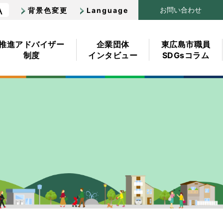
A
お
問
い
合
わせ
背景色変更
Language
推進
アドバイザー
企業団体
東広島市職員
制度
インタビュー
SDGsコラム