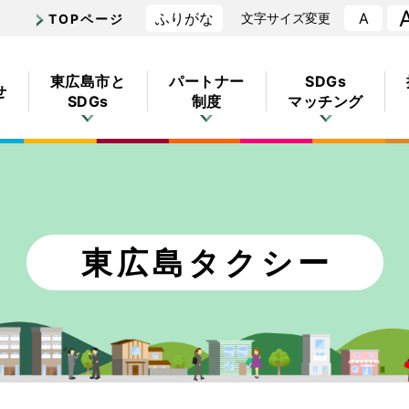
ふりがな
A
文字
サイズ
変更
TOPページ
東広島市
と
パートナー
SDGs
せ
SDGs
制度
マッチング
東広島
タクシー