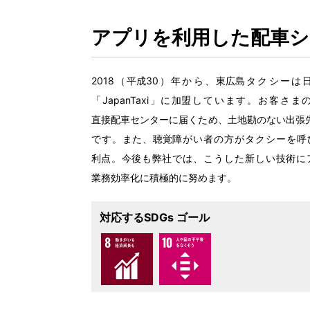
アプリを
利用
した
配車
シ
2018（
平成
30）
年
から、
東広島
タクシーは
「JapanTaxi」に
加盟
しています。お
客
さまの
直接配車
センターに
届
くため、
土地勘
のない
出張
です。また、
聴覚障
がい
者
の
方
がタクシーを
呼
利点
。
今後
も
弊社
では、こうした
新
しい
技術
に
業務効率化
に
積極的
に
努
めます。
対応するSDGs ゴール