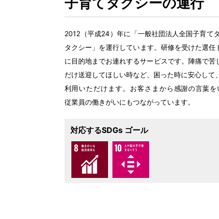
子育
てタクシーの
運行
2012（
平成
24）
年
に「
一般社団法人全国子育
て
タクシー」を
運行
しています。
研修
を
受
けた
選任
に
目的地
までお
連
れするサービスです。
陣痛
で
苦
だけ
送迎
してほしい
時
など、
困
った
時
に
安心
して
利用
いただけます。お
客
さまから
感謝
の
言葉
を
従業員
の
働
きがいにもつながっています。
対応するSDGs ゴール