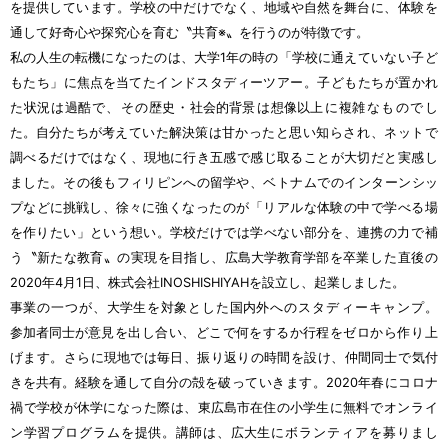
を
提供
しています。
学校
の
中
だけでなく、
地域
や
自然
を
舞台
に、
体験
を
通
して
好奇心
や
探究心
を
育
む〝
共育
※〟を
行
うのが
特徴
です。
私
の
人生
の
転機
になったのは、
大学
1
年
の
時
の「
学校
に
通
えていない
子
ど
もたち」に
焦点
を
当
てたインドスタディーツアー。
子
どもたちが
置
かれ
た
状況
は
過酷
で、その
歴史
・
社会的
背景
は
想像
以上
に
複雑
なものでし
た。
自分
たちが
考
えていた
解決策
は
甘
かったと
思
い
知
らされ、ネットで
調
べるだけではなく、
現地
に
行
き
五感
で
感
じ
取
ることが
大切
だと
実感
し
ました。その
後
もフィリピンへの
留学
や、ベトナムでのインターンシッ
プなどに
挑戦
し、
徐々
に
強
くなったのが「リアルな
体験
の
中
で
学
べる
場
を
作
りたい」という
想
い。
学校
だけでは
学
べない
部分
を、
連携
の
力
で
補
う〝
新
たな
教育
〟の
実現
を
目指
し、
広島大学教育学部
を
卒業
した
直後
の
2020
年
4
月
1
日
、
株式会社
INOSHISHIYAHを
設立
し、
起業
しました。
事業
の
一
つが、
大学生
を
対象
とした
国内外
へのスタディーキャンプ。
参加者同士
が
意見
を
出
し
合
い、どこで
何
をするか
行程
をゼロから
作
り
上
げます。さらに
現地
では
毎日
、
振
り
返
りの
時間
を
設
け、
仲間同士
で
気付
きを
共有
。
経験
を
通
して
自分
の
殻
を
破
っていきます。2020
年
春
にコロナ
禍
で
学校
が
休学
になった
際
は、
東広島市在住
の
小学生
に
無料
でオンライ
ン
学習
プログラムを
提供
。
講師
は、
広大生
にボランティアを
募
りまし