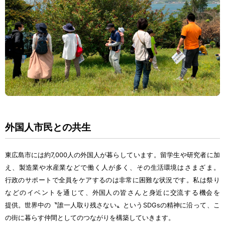
外国人市民
との
共生
東広島市
には
約
7,000
人
の
外国人
が
暮
らしています。
留学生
や
研究者
に
加
え、
製造業
や
水産業
などで
働
く
人
が
多
く、その
生活環境
はさまざま。
行政
のサポートで
全員
をケアするのは
非常
に
困難
な
状況
です。
私
は
祭
り
などのイベントを
通
じて、
外国人
の
皆
さんと
身近
に
交流
する
機会
を
提供
。
世界中
の〝
誰一人
取
り
残
さない〟というSDGsの
精神
に
沿
って、こ
の
街
に
暮
らす
仲間
としてのつながりを
構築
していきます。