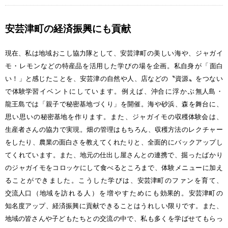
安芸津町
の
経済振興
にも
貢献
現在、私
は
地域
おこし
協力隊
として、
安芸津町
の
美
しい
海
や、ジャガイ
モ・レモンなどの
特産品
を
活用
した
学
びの
場
を
企画
。
私自身
が「
面白
い！」と
感
じたことを、
安芸津
の
自然
や
人
、
店
などの〝
資源
〟をつない
で
体験学習
イベントにしています。
例
えば、
沖合
に
浮
かぶ
無人島
・
龍王島
では「
親子
で
秘密基地
づくり」を
開催
。
海
や
砂浜
、
森
を
舞台
に、
思
い
思
いの
秘密基地
を
作
ります。また、ジャガイモの
収穫体験会
は、
生産者
さんの
協力
で
実現
。
畑
の
管理
はもちろん、
収穫方法
のレクチャー
をしたり、
農業
の
面白
さを
教
えてくれたりと、
全面的
にバックアップし
てくれています。また、
地元
の
仕出
し
屋
さんとの
連携
で、
掘
ったばかり
のジャガイモをコロッケにして
食
べるところまで、
体験
メニューに
加
え
ることができました。こうした
学
びは、
安芸津町
のファンを
育
て、
交流人口
（
地域
を
訪
れる
人
）を
増
やすためにも
効果的
。
安芸津町
の
知名度
アップ、
経済振興
に
貢献
できることはうれしい
限
りです。また、
地域
の
皆
さんや
子
どもたちとの
交流
の
中
で、
私
も
多
くを
学
ばせてもらっ