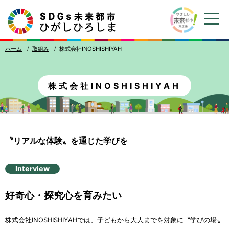
ホーム
取組
み
株式会社
INOSHISHIYAH
株式会社
INOSHISHIYAH
〝リアルな
体験
〟を
通
じた
学
びを
Interview
好奇心
・
探究心
を
育
みたい
株式会社
INOSHISHIYAHでは、
子
どもから
大人
までを
対象
に〝
学
びの
場
〟