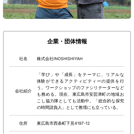
企業・団体情報
社名
株式会社
INOSHISHIYAH
「
学
び」や「
成長
」をテーマに、リアルな
体験
ができるアクティビティーの
提供
を
行
う。ワークショップのファシリテーターなど
会社紹介
も
務
める。
現在
、
東広島市安芸津町
の
地域
お
こし
協力隊
としても
活動中
。「
総合的
な
探究
の
時間請負人
」として
教壇
にも
立
っている。
住所
東広島市西条町下見
4197-12