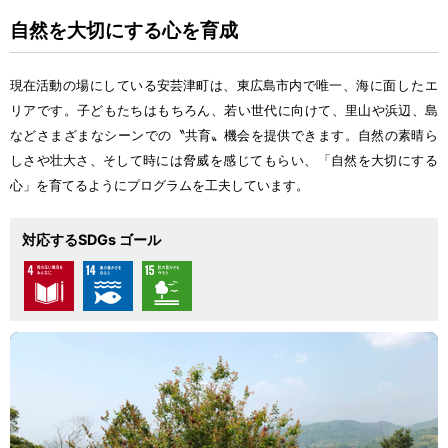
自然
を
大切
にする
心
を
育成
現在
活動
の
場
にしている
安芸津町
は、
東広島市内
で
唯一
、
海
に
面
したエ
リアです。
子
どもたちはもちろん、
若
い
世代
に
向
けて、
里山
や
浜辺
、
島
などさまざまなシーンでの〝
共育
〟
機会
を
提供
できます。
自然
の
素晴
ら
しさや
壮大
さ、そして
時
には
脅威
を
感
じてもらい、「
自然
を
大切
にする
心
」を
育
てるようにプログラムを
工夫
しています。
対応するSDGs ゴール