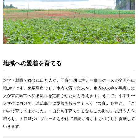
地域
への
愛着
を
育
てる
進学
・
就職
で
都会
に
出
た
人
が、
子育
て
期
に
地方
へ
戻
るケースが
全国的
に
増加中
です。
東広島市
でも、
市内
で
育
った
人
や、
市内
の
大学
を
卒業
した
人
が
東広島市
へ
戻
る
流
れを
定着
させたいと
考
えます。そこで、
小学生
〜
大学生
に
向
けて、
東広島市
に
愛着
を
持
ってもらう〝
共育
〟を
推進
。「こ
の
街
で
育
ってよかった」「
自分
も
子育
てするならこの
街
で」と
思
う
人
を
増
やし、
人口減少
にブレーキをかけて
持続可能
なまちづくりに
貢献
して
いきます。