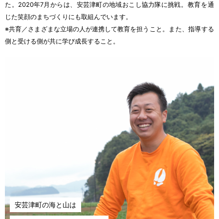
た。2020
年
7
月
からは、
安芸津町
の
地域
おこし
協力隊
に
挑戦
。
教育
を
通
じた
笑顔
のまちづくりにも
取組
んでいます。
※
共育
／さまざまな
立場
の
人
が
連携
して
教育
を
担
うこと。また、
指導
する
側
と
受
ける
側
が
共
に
学
び
成長
すること。
安芸津町
の
海
と
山
は