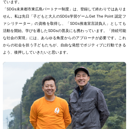
ています。
「SDGs
未来都市東広島
パートナー
制度
」は、
登録
して
終
わりではありま
せん。
私
は
先日
「
子
どもと
大人
のSDGs
学習
ゲームGet The Point
認定
フ
ァシリテーター」の
資格
を
取得
し、「SDGs
推進宣言請負人
」としても
活動
を
開始
。
学
びを
通
したSDGsの
普及
にも
携
わっています。「
持続可能
な
社会
の
実現
」には、あらゆる
角度
からのアプローチが
必要
です。これ
からの
社会
を
担
う
子
どもたちが、
自由
な
発想
でポジティブに
行動
できる
よう、
後押
ししていきたいと
思
います。