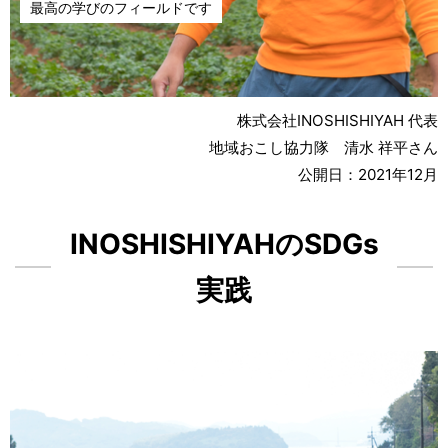
最高
の
学
びのフィールドです
株式会社
INOSHISHIYAH
代表
地域
おこし
協力隊
清水
祥平
さん
公開日
：2021
年
12
月
INOSHISHIYAHのSDGs
実践