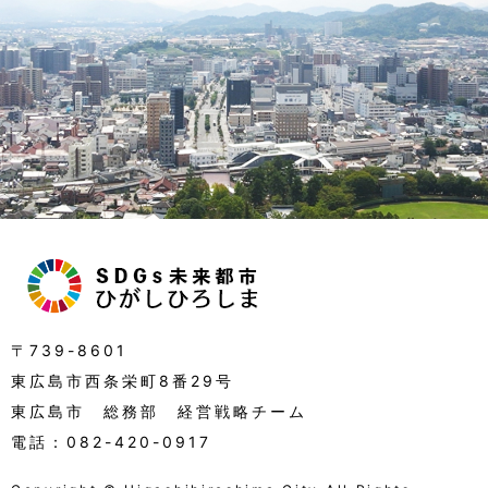
〒739-8601
東広島市西条栄町
8
番
29
号
東広島市
総務部
経営戦略
チーム
電話
：082-420-0917