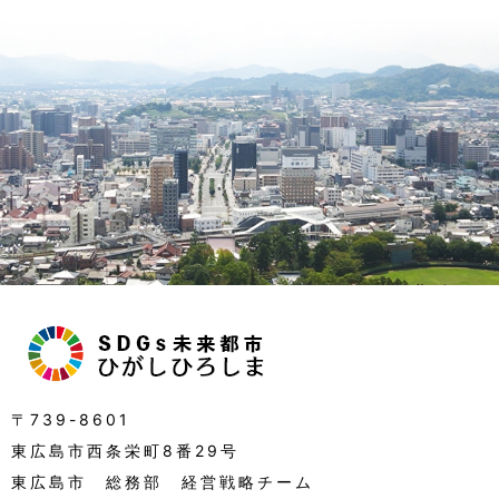
〒739-8601
東広島市西条栄町
8
番
29
号
東広島市
総務部
経営戦略
チーム