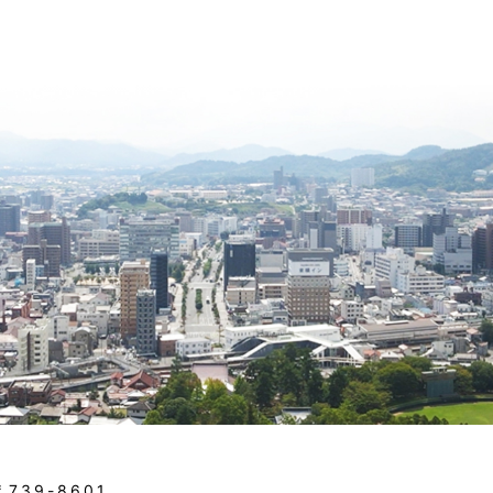
〒739-8601