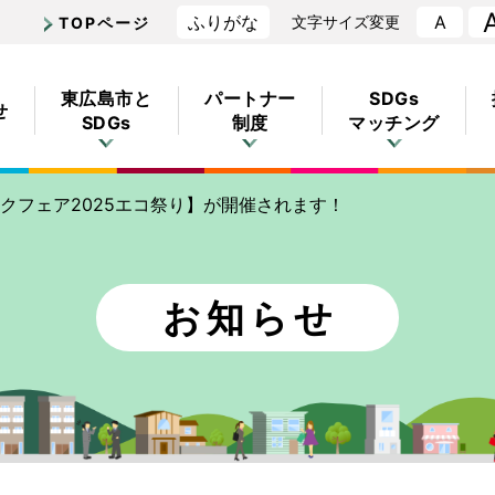
ふりがな
A
文字
サイズ
変更
TOPページ
東広島市
と
パートナー
SDGs
せ
SDGs
制度
マッチング
クフェア2025エコ祭り】が開催されます！
お
知
らせ