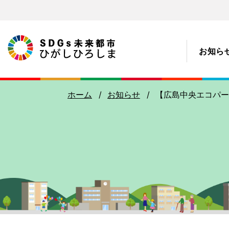
お
知
ら
ホーム
お
知
らせ
【広島中央エコパー