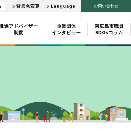
A
お
問
い
合
わせ
背景色変更
Language
推進
アドバイザー
企業団体
東広島市職員
制度
インタビュー
SDGsコラム